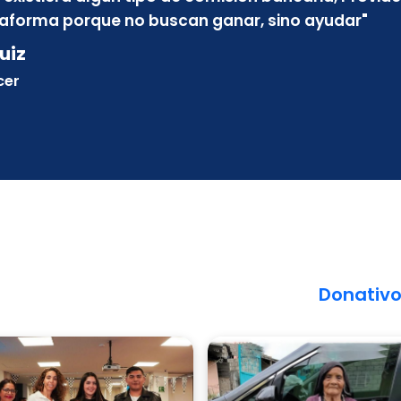
taforma porque no buscan ganar, sino ayudar
"
uiz
cer
Donativ