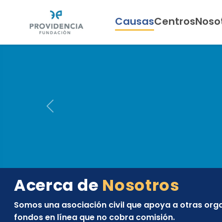
Causas
Centros
Noso
Previous
Providencia
Acerca de
Nosotros
Somos una asociación civil que apoya a otras org
fondos en línea que no cobra comisión.