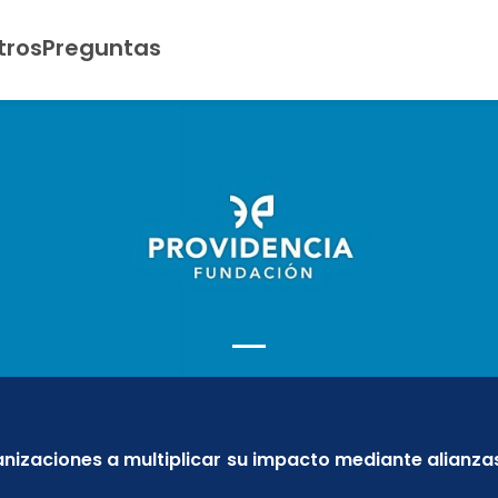
tros
Preguntas
anizaciones a multiplicar su impacto mediante alianza