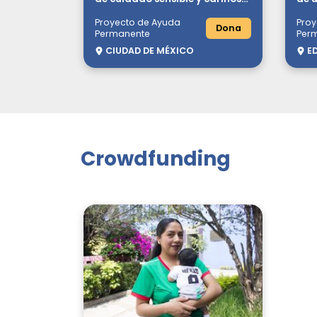
en padres de familias en
Proyecto de Ayuda
Proy
situación de vulnerabilidad
Dona
Permanente
Per
CIUDAD DE MÉXICO
E
Crowdfunding