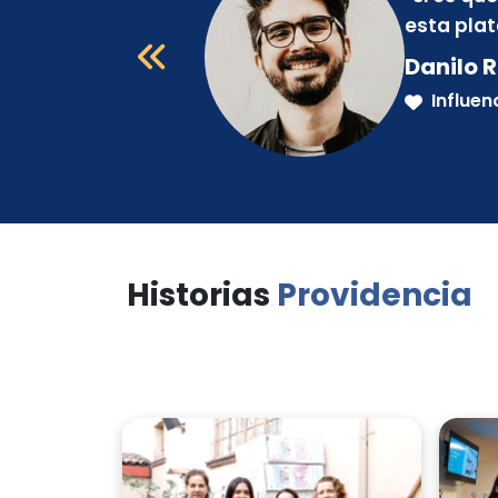
esta pla
Danilo R
Influen
Historias
Providencia