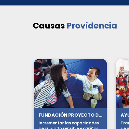
Causas
Providencia
FUNDACIÓN PROYECTO DEI
Incrementar las capacidades
Tra
de cuidado sensible y cariñoso
de u