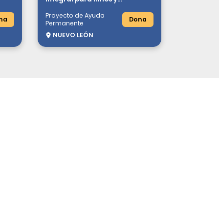
adolescentes en condición
Proyecto de Ayuda
vulnerable
na
Dona
Permanente
NUEVO LEÓN