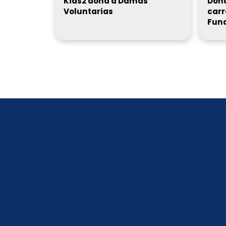
Kids2 dona a Damas
Dona
Voluntarias
carr
Fun