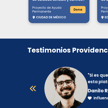
en padres de familias en
Proyecto de Ayuda
Proy
situación de vulnerabilidad
Dona
Permanente
Per
CIUDAD DE MÉXICO
E
Testimonios Providenc
"
Si es qu
esta pla
Danilo R
Influen