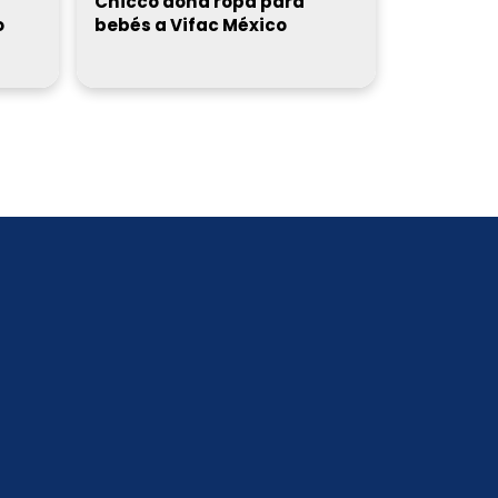
Chicco dona ropa para
o
bebés a Vifac México