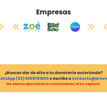
Empresas
¿Buscas dar de alta a tu donataria autorizada?
atsApp (52) 5568181800
o escribe a
contacto@provi
No damos aportaciones económicas, ni en especie.