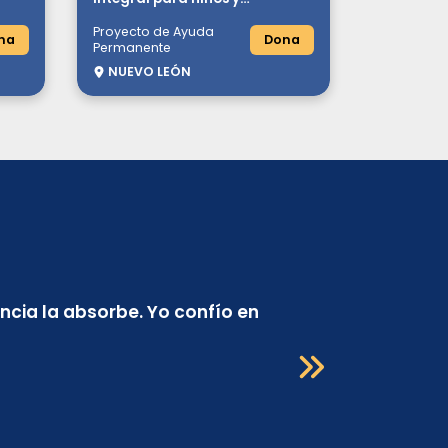
adolescentes en condición
Proyecto de Ayuda
vulnerable
na
Dona
Permanente
NUEVO LEÓN
encia la absorbe. Yo confío en