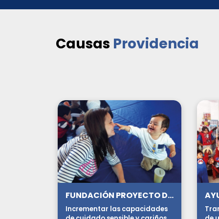
Causas
Providencia
FUNDACIÓN PROYECTO DEI
Incrementar las capacidades
Tra
de cuidado sensible y cariñoso
de u