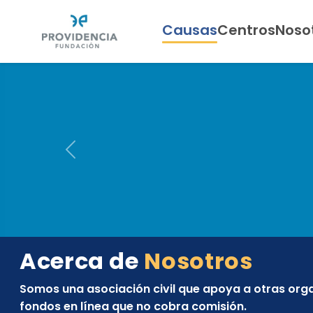
Causas
Centros
Noso
Previous
Providencia
Acerca de
Nosotros
Somos una asociación civil que apoya a otras org
fondos en línea que no cobra comisión.