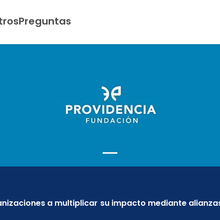
tros
Preguntas
anizaciones a multiplicar su impacto mediante alianza