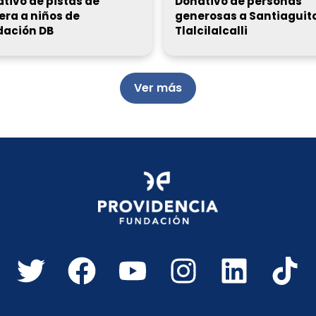
tivo de pistas de
Donativo de personas
era a niños de
generosas a Santiaguit
dación DB
Tlalcilalcalli
Ver más