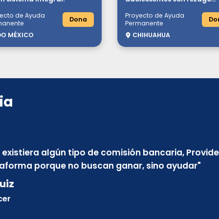
educativo y situación de
ecto de Ayuda
Proyecto de Ayuda
vulnerabilidad.
Dona
Do
manente
Permanente
DO MÉXICO
CHIHUAHUA
ia
e existiera algún tipo de comisión bancaria, Provid
taforma porque no buscan ganar, sino ayudar
"
uiz
cer