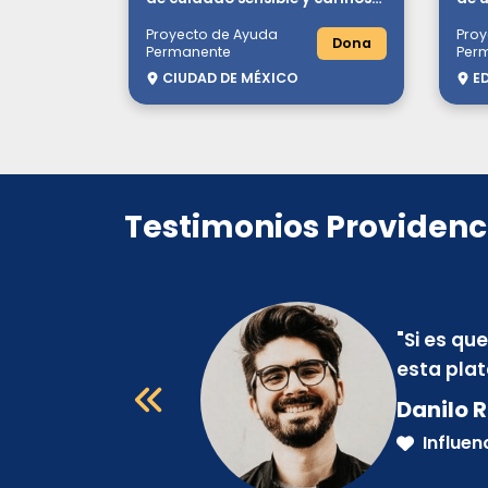
en padres de familias en
Proyecto de Ayuda
Proy
situación de vulnerabilidad
Dona
Permanente
Per
CIUDAD DE MÉXICO
E
Testimonios Providenc
"
Si es qu
esta pla
Danilo R
Influen