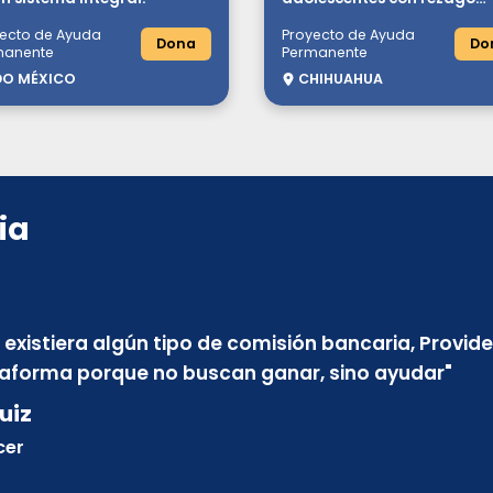
educativo y situación de
ecto de Ayuda
Proyecto de Ayuda
vulnerabilidad.
Dona
Do
manente
Permanente
DO MÉXICO
CHIHUAHUA
ia
e existiera algún tipo de comisión bancaria, Provid
taforma porque no buscan ganar, sino ayudar
"
uiz
cer