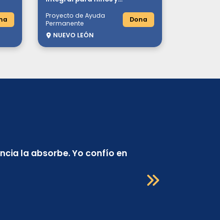
adolescentes en condición
Proyecto de Ayuda
vulnerable
na
Dona
Permanente
NUEVO LEÓN
encia la absorbe. Yo confío en