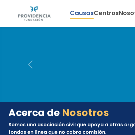
Causas
Centros
Noso
Previous
Providencia
Acerca de
Nosotros
Somos una asociación civil que apoya a otras org
fondos en línea que no cobra comisión.