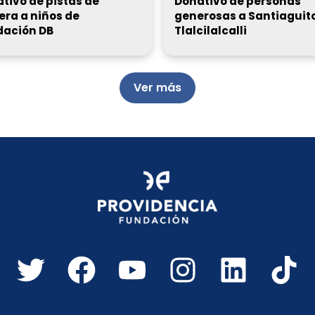
tivo de pistas de
Donativo de personas
era a niños de
generosas a Santiaguit
dación DB
Tlalcilalcalli
Ver más