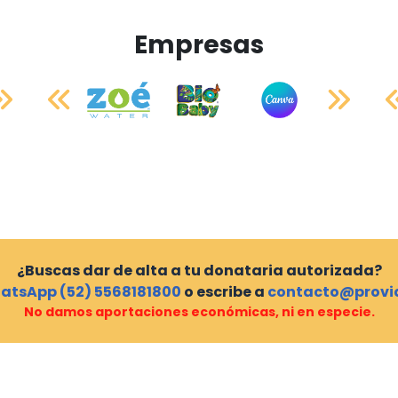
Empresas
¿Buscas dar de alta a tu donataria autorizada?
atsApp (52) 5568181800
o escribe a
contacto@provi
No damos aportaciones económicas, ni en especie.