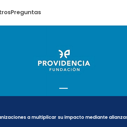
tros
Preguntas
anizaciones a multiplicar su impacto mediante alianza