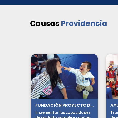
Causas
Providencia
FUNDACIÓN PROYECTO DEI
Incrementar las capacidades
Tra
de cuidado sensible y cariñoso
de u