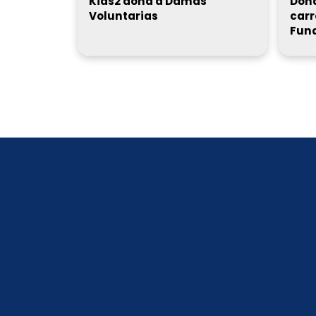
Kids2 dona a Damas
Dona
Voluntarias
carr
Fun