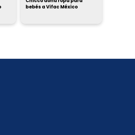
Chicco dona ropa para
o
bebés a Vifac México